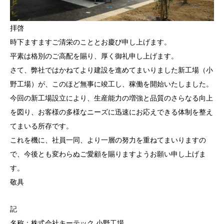
拝啓
​時下ますますご清栄のこととお慶び申し上げます。
平素は格別のご高配を賜り、厚く御礼申し上げます。
​さて、弊社ではかねてより建設を進めてまいりました新工場（小
野工場）が、このほど無事に竣工し、稼働を開始いたしました。
​今回の新工場設立により、生産能力の増強と品質のさらなる向上
を図り、お客様の多様なニーズに迅速にお応えできる体制を整え
てまいる所存です。
​これを機に、社員一同、より一層の努力を重ねてまいりますの
で、今後とも変わらぬご愛顧を賜りますようお願い申し上げま
す。
​敬具
​記
​名称：株式会社キーテック 小野工場